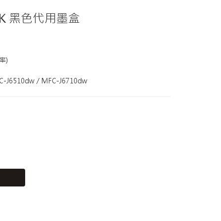
XLBK 黑色代用墨盒
率)
FC-J6510dw / MFC-J6710dw