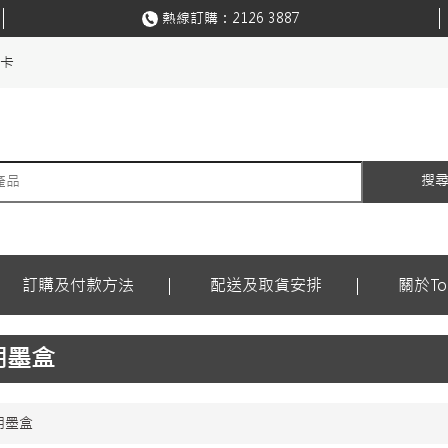
熱線訂購：
2126 3887
購卡
搜
訂購及付款方法
配送及取貨安排
關於Ton
代用墨盒
代用墨盒