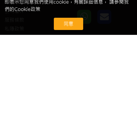
關於我們
即表示您同意我們使用cookie，有關詳细信息， 請参閱我
們的Cookie政策
公司簡介
服務條款
同意
私隱政策
會員中心
我的賬號
會員註冊
會員登錄
客戶服務
常見問題
技術支援
退換貨及售後服務
© 2026 Toner Express. All Right Reserved.