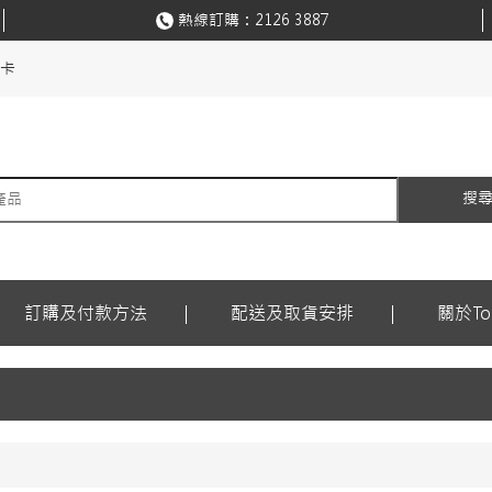
熱線訂購：
2126 3887
購卡
搜
訂購及付款方法
配送及取貨安排
關於Ton