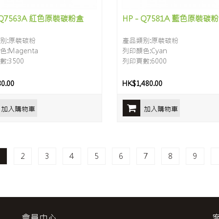
- Q7563A 紅色原裝碳粉盒
HP - Q7581A 藍色原裝碳
别:原裝碳粉
產品類别:原裝碳粉
:Magenta
列印顏色:Cyan
:3500
列印頁數:6000
0.00
HK$1,480.00
加入購物車
加入購物車
1
2
3
4
5
6
7
8
9
會員中心