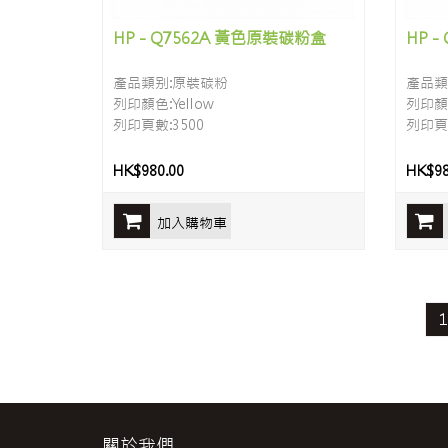
HP - Q7562A 黃色原裝碳粉盒
HP 
產品類别:原裝碳粉
產品類
列印顏色:Yellow
列印顏色
列印頁數:3500
列印頁數
HK$980.00
HK$98
加入購物車
關於我們