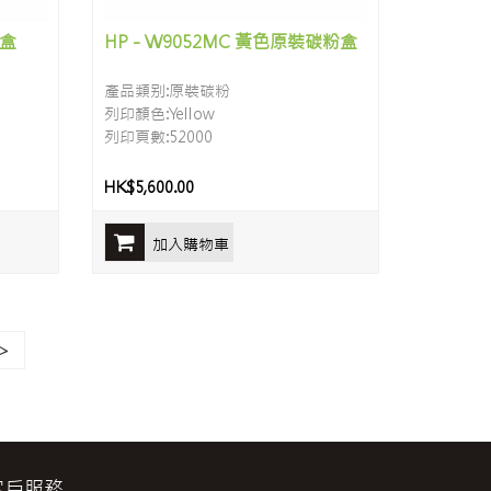
粉盒
HP - W9052MC 黃色原裝碳粉盒
產品類别:原裝碳粉
列印顏色:Yellow
列印頁數:52000
HK$5,600.00
加入購物車
>
客戶服務