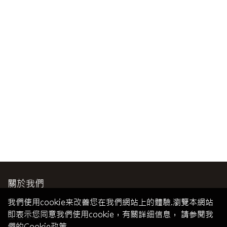
關於我們
公司簡介
我們使用cookie来改善您在我們網站上的體驗.瀏覽本網站
即表示您同意我們使用cookie，有關詳细信息， 請参閱我
服務條款
們的Cookie政策