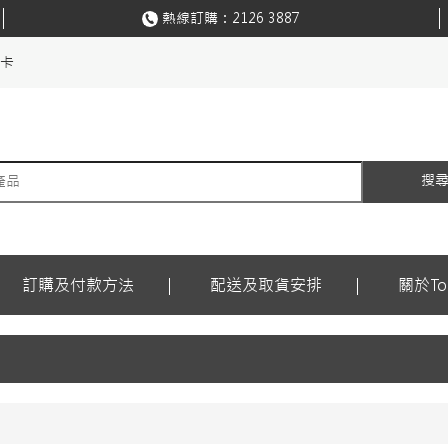
熱線訂購：
2126 3887
購卡
搜
訂購及付款方法
配送及取貨安排
關於Ton