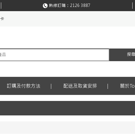
熱線訂購：
2126 3887
購卡
搜
訂購及付款方法
配送及取貨安排
關於Ton