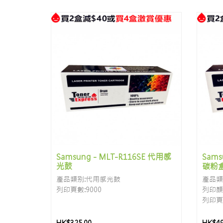
Samsung - MLT-R116SE 代用感
Sams
光鼓
碳粉
產品類别:代用感光鼓
產品類
列印頁數:9000
列印顏色
列印頁數