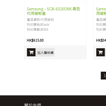
Samsung - SCX-6320D8K 黑色
Sams
代用碳粉盒
用碳
產品類别:代用碳粉
產品類
列印顏色:Black
列印顏色
列印頁數:8000
列印頁數
HK$615.00
HK$34
加入購物車
關於我們