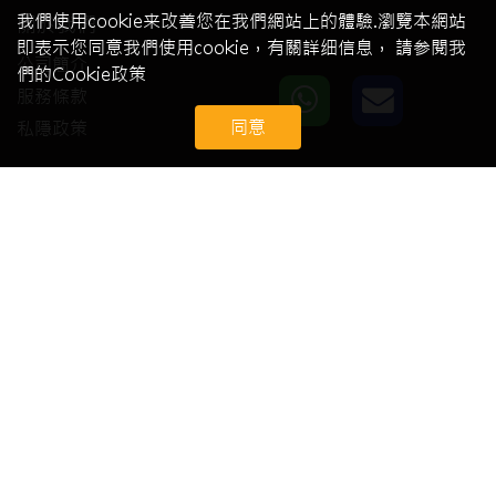
我們使用cookie来改善您在我們網站上的體驗.瀏覽本網站
關於我們
即表示您同意我們使用cookie，有關詳细信息， 請参閱我
公司簡介
們的Cookie政策
服務條款
同意
私隱政策
會員中心
我的賬號
會員註冊
會員登錄
客戶服務
常見問題
技術支援
退換貨及售後服務