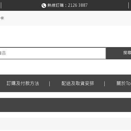
熱線訂購：
2126 3887
購卡
搜
訂購及付款方法
配送及取貨安排
關於Ton