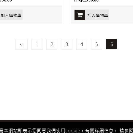
390.00
HK$1,390.00
加入購物車
加入購物車
<
1
2
3
4
5
6
覽本網站即表示您同意我們使用cookie，有關詳细信息， 請参閱我
會員中心