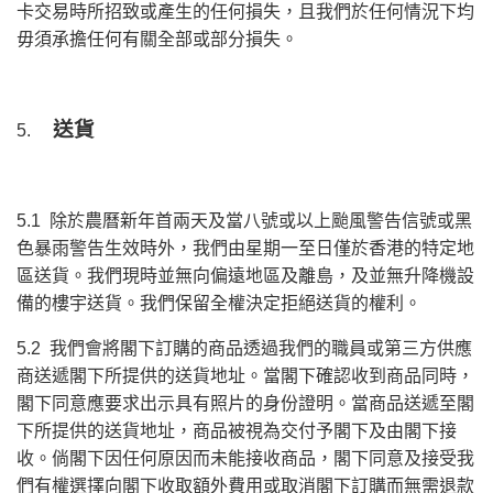
卡交易時所招致或產生的任何損失，且我們於任何情況下均
毋須承擔任何有關全部或部分損失。
送貨
5.
5.1 除於農曆新年首兩天及當八號或以上颱風警告信號或黑
色暴雨警告生效時外，我們由星期一至日僅於香港的特定地
區送貨。我們現時並無向偏遠地區及離島，及並無升降機設
備的樓宇送貨。我們保留全權決定拒絕送貨的權利。
5.2 我們會將閣下訂購的商品透過我們的職員或第三方供應
商送遞閣下所提供的送貨地址。當閣下確認收到商品同時，
閣下同意應要求出示具有照片的身份證明。當商品送遞至閣
下所提供的送貨地址，商品被視為交付予閣下及由閣下接
收。倘閣下因任何原因而未能接收商品，閣下同意及接受我
們有權選擇向閣下收取額外費用或取消閣下訂購而無需退款